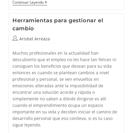
Celebración
Continuar Leyendo
Del
Día
Del
Herramientas para gestionar el
Espíritu
De
cambio
La
Navidad
Autor
Arisbel Arreaza
de
la
Muchos profesionales en la actualidad han
entrada:
descubierto que el empleo no les hace tan felices ni
consiguen los beneficios que desean para su vida
entonces es cuando se plantean cambios a nivel
profesional y personal, se ven envueltos en
emociones alteradas ante la imposibilidad de
encontrar una solución acorde y rápida o
simplemente no saben a dónde dirigirse es allí
cuando el emprendimiento ocupa un espacio
importante en su vida y deciden iniciar el camino de
desarrollo personal que eso conlleva, si es tu caso
sigue leyendo.