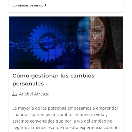
Herramientas
Continuar Leyendo
Para
Gestionar
El
Cambio
Cómo gestionar los cambios
personales
Autor
Arisbel Arreaza
de
la
La mayoría de las personas empezamos a emprender
entrada:
cuando esperamos un cambio en nuestra vida y
estamos convencidos que por la vía del empleo no
llegará, al menos esa fue nuestra experiencia cuando