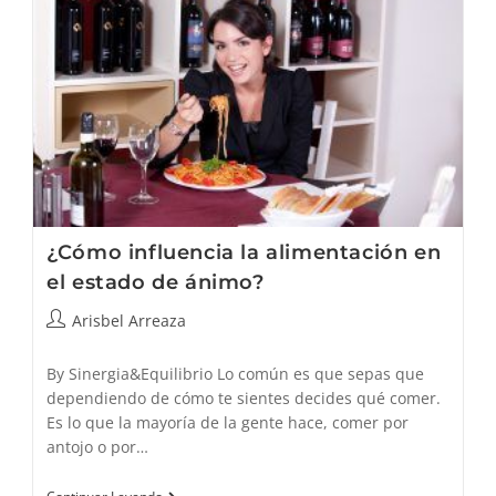
Numerología
Omkin
Kay
¿Cómo influencia la alimentación en
el estado de ánimo?
Autor
Arisbel Arreaza
de
la
By Sinergia&Equilibrio Lo común es que sepas que
entrada:
dependiendo de cómo te sientes decides qué comer.
Es lo que la mayoría de la gente hace, comer por
antojo o por…