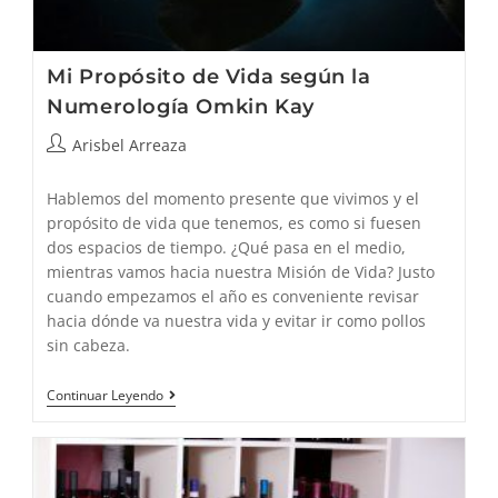
Mi Propósito de Vida según la
Numerología Omkin Kay
Autor
Arisbel Arreaza
de
la
Hablemos del momento presente que vivimos y el
entrada:
propósito de vida que tenemos, es como si fuesen
dos espacios de tiempo. ¿Qué pasa en el medio,
mientras vamos hacia nuestra Misión de Vida? Justo
cuando empezamos el año es conveniente revisar
hacia dónde va nuestra vida y evitar ir como pollos
sin cabeza.
Mi
Continuar Leyendo
Propósito
De
Vida
Según
La