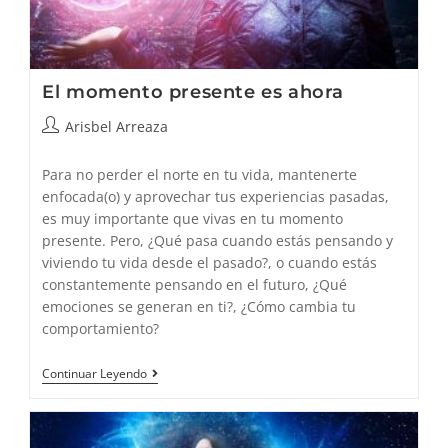
El momento presente es ahora
Autor
Arisbel Arreaza
de
la
Para no perder el norte en tu vida, mantenerte
entrada:
enfocada(o) y aprovechar tus experiencias pasadas,
es muy importante que vivas en tu momento
presente. Pero, ¿Qué pasa cuando estás pensando y
viviendo tu vida desde el pasado?, o cuando estás
constantemente pensando en el futuro, ¿Qué
emociones se generan en ti?, ¿Cómo cambia tu
comportamiento?
El
Continuar Leyendo
Momento
Presente
Es
Ahora