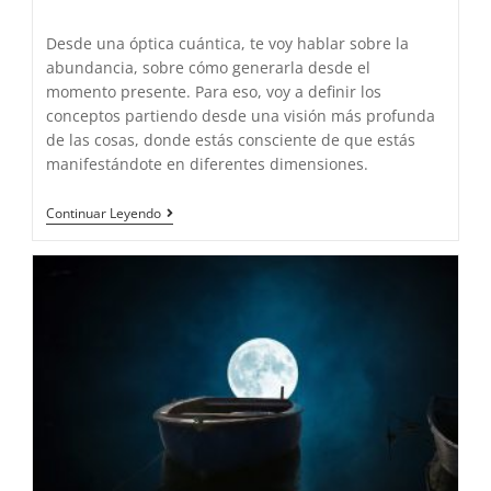
de
la
Desde una óptica cuántica, te voy hablar sobre la
entrada:
abundancia, sobre cómo generarla desde el
momento presente. Para eso, voy a definir los
conceptos partiendo desde una visión más profunda
de las cosas, donde estás consciente de que estás
manifestándote en diferentes dimensiones.
Conseguir
Continuar Leyendo
Abundancia
Desde
El
Momento
Presente