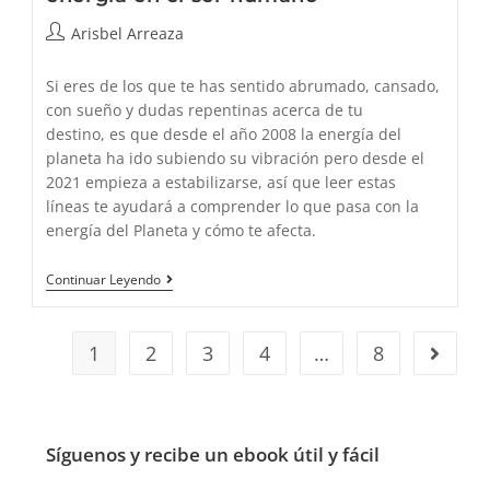
Autor
Arisbel Arreaza
de
la
Si eres de los que te has sentido abrumado, cansado,
entrada:
con sueño y dudas repentinas acerca de tu
destino, es que desde el año 2008 la energía del
planeta ha ido subiendo su vibración pero desde el
2021 empieza a estabilizarse, así que leer estas
líneas te ayudará a comprender lo que pasa con la
energía del Planeta y cómo te afecta.
Cómo
Continuar Leyendo
Influyen
Los
Cambios
De
1
2
3
4
…
8
Ir a la 
Energía
En
El
Ser
Humano
Síguenos y recibe un ebook útil y fácil