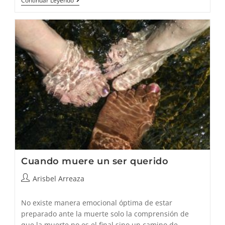
¿Cómo
Continuar Leyendo
Influencia
La
Alimentación
En
El
Estado
De
Ánimo?
Cuando muere un ser querido
Autor
Arisbel Arreaza
de
la
No existe manera emocional óptima de estar
entrada:
preparado ante la muerte solo la comprensión de
que la muerte no es el final,sino un camino de