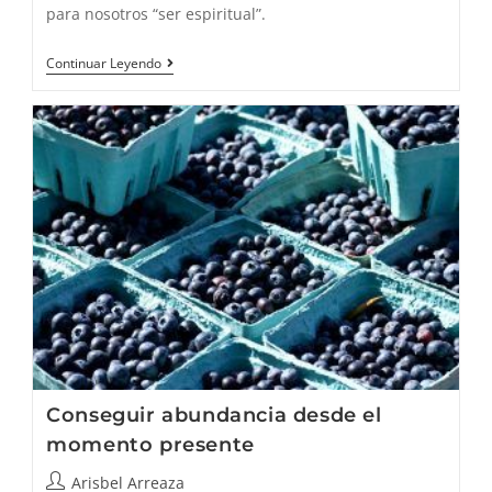
para nosotros “ser espiritual”.
¿Qué
Continuar Leyendo
Significa
Ser
Espiritual?
Conseguir abundancia desde el
momento presente
Autor
Arisbel Arreaza