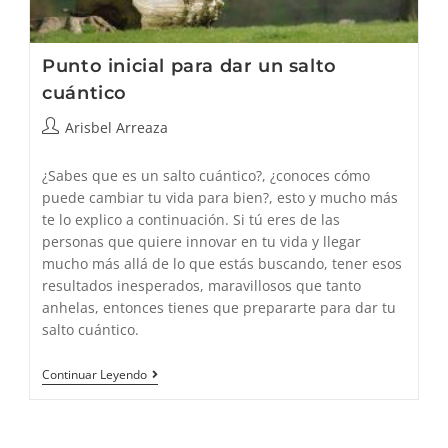
Punto inicial para dar un salto
cuántico
Autor
Arisbel Arreaza
de
la
¿Sabes que es un salto cuántico?, ¿conoces cómo
entrada:
puede cambiar tu vida para bien?, esto y mucho más
te lo explico a continuación. Si tú eres de las
personas que quiere innovar en tu vida y llegar
mucho más allá de lo que estás buscando, tener esos
resultados inesperados, maravillosos que tanto
anhelas, entonces tienes que prepararte para dar tu
salto cuántico.
Punto
Continuar Leyendo
Inicial
Para
Dar
Un