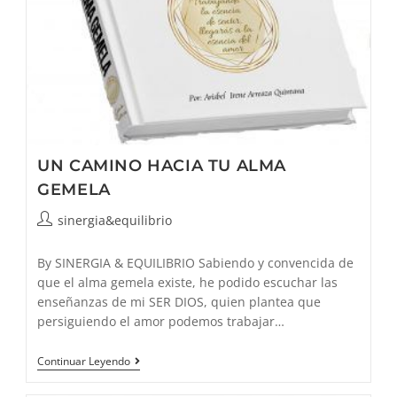
UN CAMINO HACIA TU ALMA
GEMELA
Autor
sinergia&equilibrio
de
la
By SINERGIA & EQUILIBRIO Sabiendo y convencida de
entrada:
que el alma gemela existe, he podido escuchar las
enseñanzas de mi SER DIOS, quien plantea que
persiguiendo el amor podemos trabajar…
UN
Continuar Leyendo
CAMINO
HACIA