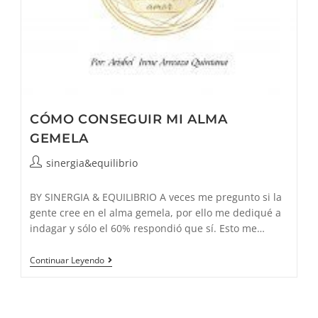
CÓMO CONSEGUIR MI ALMA
GEMELA
Autor
sinergia&equilibrio
de
la
BY SINERGIA & EQUILIBRIO A veces me pregunto si la
entrada:
gente cree en el alma gemela, por ello me dediqué a
indagar y sólo el 60% respondió que sí. Esto me…
CÓMO
Continuar Leyendo
CONSEGUIR
MI
ALMA
GEMELA