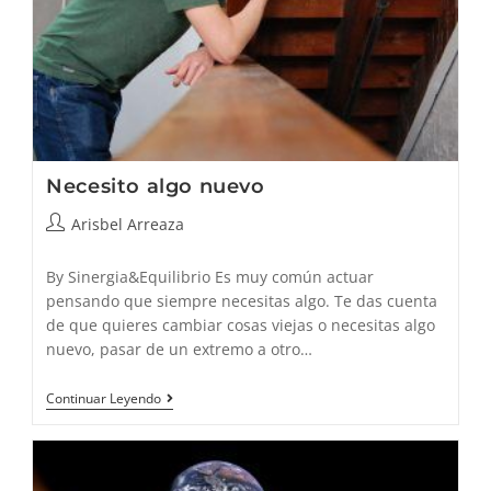
Necesito algo nuevo
Autor
Arisbel Arreaza
de
la
By Sinergia&Equilibrio Es muy común actuar
entrada:
pensando que siempre necesitas algo. Te das cuenta
de que quieres cambiar cosas viejas o necesitas algo
nuevo, pasar de un extremo a otro…
Necesito
Continuar Leyendo
Algo
Nuevo