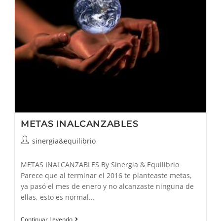
METAS INALCANZABLES
Autor
sinergia&equilibrio
de
la
METAS INALCANZABLES By Sinergia & Equilibrio
entrada:
Parece que al terminar el 2016 te planteaste metas,
ya pasó el mes de enero y no alcanzaste ninguna de
ellas, esto es normal…
METAS
Continuar Leyendo