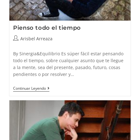
Pienso todo el tiempo
Autor
Arisbel Arreaza
de
la
By Sinergia&Equilibrio Es súper fácil estar pensando
entrada:
todo el tiempo, sobre cualquier asunto que te llegue
a la mente, sea del presente, pasado, futuro, cosas
pendientes o por resolver y…
Pienso
Continuar Leyendo
Todo
El
Tiempo