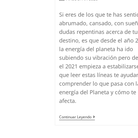
de
la
Si eres de los que te has sent
entrada:
abrumado, cansado, con sueñ
dudas repentinas acerca de tu
destino, es que desde el año 
la energía del planeta ha ido
subiendo su vibración pero d
el 2021 empieza a estabilizarse
que leer estas líneas te ayuda
comprender lo que pasa con l
energía del Planeta y cómo te
afecta.
Cómo
Continuar Leyendo
Influyen
Los
Cambios
De