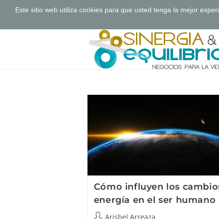
Este sitio web utiliza cookies para que usted tenga la mejor exp
Saltar
al
contenido
Cómo influyen los cambio
energía en el ser humano
Autor
Arisbel Arreaza