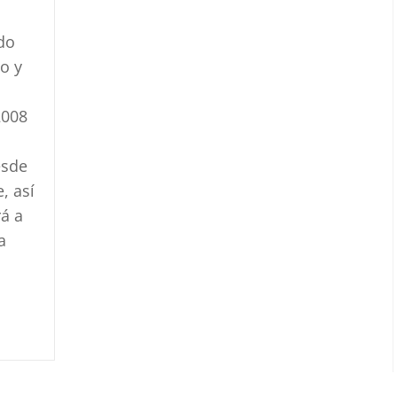
ido
o y
2008
esde
, así
rá a
a