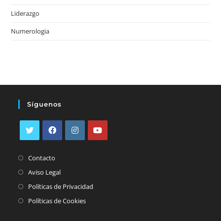
Liderazgo
Numerologia
Síguenos
Se
Se
Se
Se
Se
abre
Contacto
abre
abre
abre
abre
en
en
en
en
Se
Aviso Legal
en
una
una
una
una
abre
Se
Políticas de Privacidad
una
nueva
nueva
nueva
nueva
en
abre
Se
Políticas de Cookies
nueva
pestaña
pestaña
pestaña
pestaña
una
en
abre
pestaña
nueva