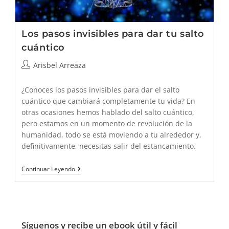
Los pasos invisibles para dar tu salto
cuántico
Autor
Arisbel Arreaza
de
la
¿Conoces los pasos invisibles para dar el salto
entrada:
cuántico que cambiará completamente tu vida? En
otras ocasiones hemos hablado del salto cuántico,
pero estamos en un momento de revolución de la
humanidad, todo se está moviendo a tu alrededor y,
definitivamente, necesitas salir del estancamiento.
Los
Continuar Leyendo
Pasos
Invisibles
Para
Dar
Tu
Salto
Síguenos y recibe un ebook útil y fácil
Cuántico