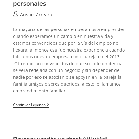
personales
Autor
Arisbel Arreaza
de
la
La mayoría de las personas empezamos a emprender
entrada:
cuando esperamos un cambio en nuestra vida y
estamos convencidos que por la vía del empleo no
llegará, al menos esa fue nuestra experiencia cuando
iniciamos nuestra empresa como pareja en el 2013.
Otros inician convencidos de que su independencia
se verá reflejada con un negocio y sin depender de
nadie por eso se asocian o se apoyan en la pareja la
familia amigos o seres queridos, a esto le llamamos
emprendimiento familiar.
Cómo
Continuar Leyendo
Gestionar
Los
Cambios
Personales
Síguenos y recibe un ebook útil y fácil