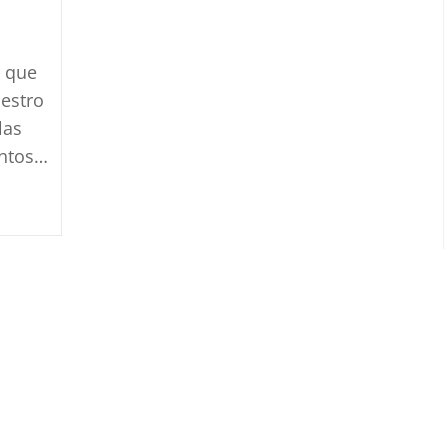
o que
uestro
las
entos…