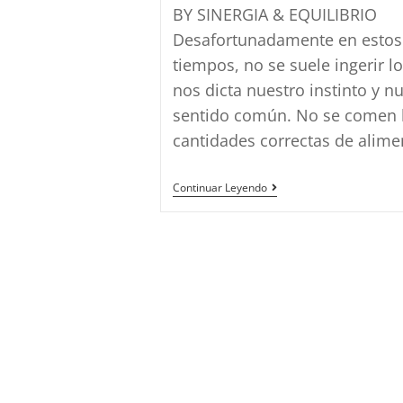
la
BY SINERGIA & EQUILIBRIO
entrada:
Desafortunadamente en estos
tiempos, no se suele ingerir l
nos dicta nuestro instinto y n
sentido común. No se comen 
cantidades correctas de alim
SANACIÓN
Continuar Leyendo
CON
JUGOS
CUÁNTICOS