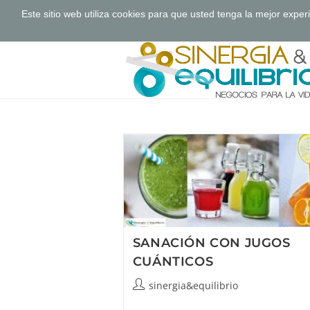
Este sitio web utiliza cookies para que usted tenga la mejor exp
Saltar
al
contenido
SANACIÓN CON JUGOS
CUÁNTICOS
Autor
sinergia&equilibrio
de