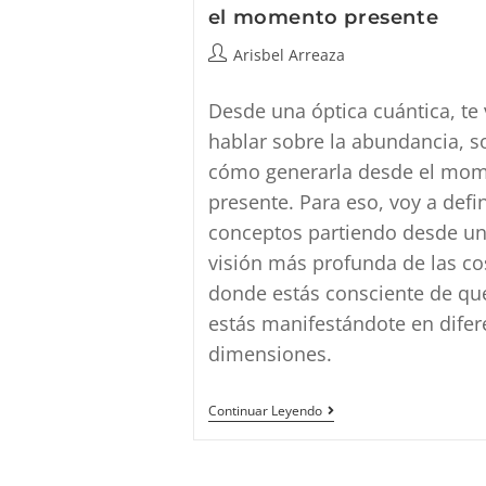
el momento presente
Autor
Arisbel Arreaza
de
la
Desde una óptica cuántica, te
entrada:
hablar sobre la abundancia, s
cómo generarla desde el mo
presente. Para eso, voy a defin
conceptos partiendo desde u
visión más profunda de las co
donde estás consciente de qu
estás manifestándote en difer
dimensiones.
Conseguir
Continuar Leyendo
Abundancia
Desde
El
Momento