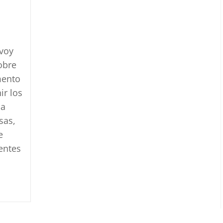
 voy
obre
mento
ir los
na
sas,
e
entes