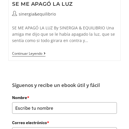
SE ME APAGÓ LA LUZ
Autor
sinergia&equilibrio
de
la
SE ME APAGÓ LA LUZ By SINERGIA & EQUILIBRIO Una
entrada:
amiga me dijo que se le había apagado la luz, que se
sentía como si todo girara en contra y…
SE
Continuar Leyendo
ME
APAGÓ
LA
LUZ
Síguenos y recibe un ebook útil y fácil
Nombre
*
Correo electrónico
*