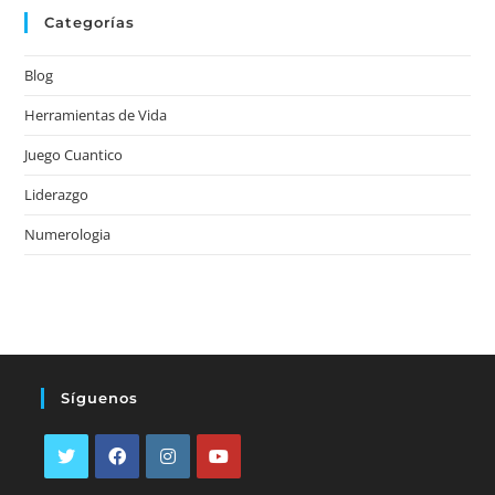
Categorías
Blog
Herramientas de Vida
Juego Cuantico
Liderazgo
Numerologia
Síguenos
Se
Se
Se
Se