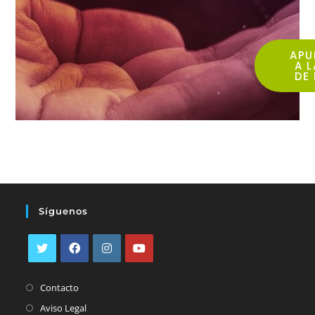
APU
A L
DE
Síguenos
Contacto
Aviso Legal