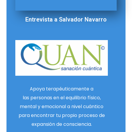
Entrevista a Salvador Navarro
Apoya terapéuticamente a
las personas en el equilibrio físico,
mental y emocional a nivel cuántico
para encontrar tu propio proceso de
expansión de consciencia.