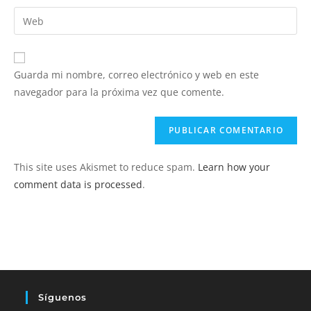
nombre
dirección
Introduce
de
de
la
usuario
correo
URL
para
electrónico
de
comentar
Guarda mi nombre, correo electrónico y web en este
para
tu
navegador para la próxima vez que comente.
comentar
web
(opcional)
This site uses Akismet to reduce spam.
Learn how your
comment data is processed
.
Síguenos