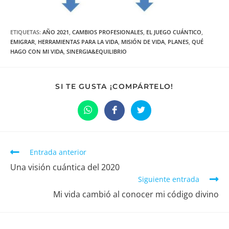
ETIQUETAS:
AÑO 2021
,
CAMBIOS PROFESIONALES
,
EL JUEGO CUÁNTICO
,
EMIGRAR
,
HERRAMIENTAS PARA LA VIDA
,
MISIÓN DE VIDA
,
PLANES
,
QUÉ
HAGO CON MI VIDA
,
SINERGIA&EQUILIBRIO
COMPARTIR
SI TE GUSTA ¡COMPÁRTELO!
ESTE
CONTENIDO
Se
Se
Se
abre
abre
abre
en
en
en
una
una
una
nueva
nueva
nueva
ventana
ventana
ventana
Leer
Entrada anterior
más
Una visión cuántica del 2020
artículos
Siguiente entrada
Mi vida cambió al conocer mi código divino