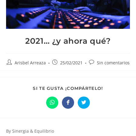
2021… ¿y ahora qué?
Autor
Publicación
Comentarios
Arisbel Arreaza
25/02/2021
Sin comentarios
de
de
de
la
la
la
entrada:
entrada:
entrada:
COMPARTIR
SI TE GUSTA ¡COMPÁRTELO!
ESTE
CONTENIDO
Se
Se
Se
abre
abre
abre
en
en
en
una
una
una
nueva
nueva
nueva
ventana
ventana
ventana
By Sinergia & Equilibrio