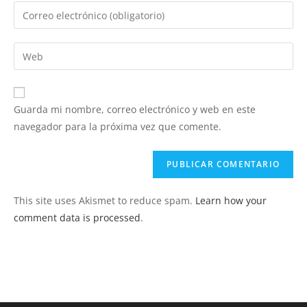
nombre
Introduce
o
tu
nombre
dirección
Introduce
de
de
la
usuario
correo
URL
para
electrónico
de
comentar
Guarda mi nombre, correo electrónico y web en este
para
tu
navegador para la próxima vez que comente.
comentar
web
(opcional)
This site uses Akismet to reduce spam.
Learn how your
comment data is processed
.