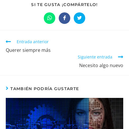
COMPARTIR
SI TE GUSTA ¡COMPÁRTELO!
ESTE
CONTENIDO
Se
Se
Se
abre
abre
abre
en
en
en
una
una
una
nueva
nueva
nueva
ventana
ventana
ventana
Leer
Entrada anterior
más
Querer siempre más
artículos
Siguiente entrada
Necesito algo nuevo
TAMBIÉN PODRÍA GUSTARTE