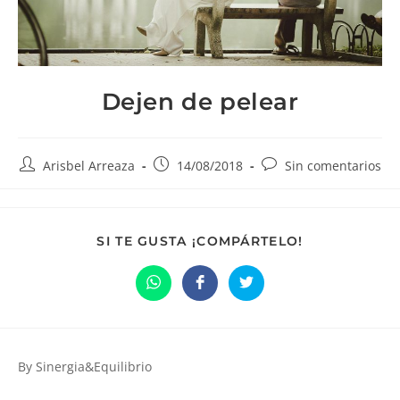
Dejen de pelear
Autor
Publicación
Comentarios
Arisbel Arreaza
14/08/2018
Sin comentarios
de
de
de
la
la
la
entrada:
entrada:
entrada:
COMPARTIR
SI TE GUSTA ¡COMPÁRTELO!
ESTE
CONTENIDO
Se
Se
Se
abre
abre
abre
en
en
en
una
una
una
nueva
nueva
nueva
ventana
ventana
ventana
By Sinergia&Equilibrio