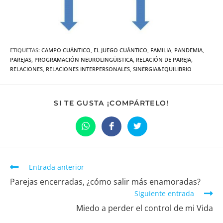
ETIQUETAS:
CAMPO CUÁNTICO
,
EL JUEGO CUÁNTICO
,
FAMILIA
,
PANDEMIA
,
PAREJAS
,
PROGRAMACIÓN NEUROLINGÜISTICA
,
RELACIÓN DE PAREJA
,
RELACIONES
,
RELACIONES INTERPERSONALES
,
SINERGIA&EQUILIBRIO
COMPARTIR
SI TE GUSTA ¡COMPÁRTELO!
ESTE
CONTENIDO
Se
Se
Se
abre
abre
abre
en
en
en
una
una
una
nueva
nueva
nueva
ventana
ventana
ventana
Leer
Entrada anterior
más
Parejas encerradas, ¿cómo salir más enamoradas?
artículos
Siguiente entrada
Miedo a perder el control de mi Vida