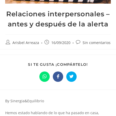
Relaciones interpersonales –
antes y después de la alerta
Autor
Publicación
Comentarios
Arisbel Arreaza
16/09/2020
Sin comentarios
de
de
de
la
la
la
entrada:
entrada:
entrada:
COMPARTIR
SI TE GUSTA ¡COMPÁRTELO!
ESTE
CONTENIDO
Se
Se
Se
abre
abre
abre
en
en
en
una
una
una
nueva
nueva
nueva
ventana
ventana
ventana
By Sinergia&Equilibrio
Hemos estado hablando de lo que ha pasado en casa,