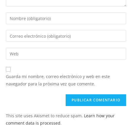
Introduce
tu
nombre
Introduce
o
tu
nombre
dirección
Introduce
de
de
la
usuario
correo
URL
para
electrónico
de
comentar
Guarda mi nombre, correo electrónico y web en este
para
tu
navegador para la próxima vez que comente.
comentar
web
(opcional)
This site uses Akismet to reduce spam.
Learn how your
comment data is processed
.