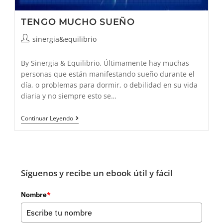
TENGO MUCHO SUEÑO
Autor
sinergia&equilibrio
de
la
By Sinergia & Equilibrio. Últimamente hay muchas
entrada:
personas que están manifestando sueño durante el
día, o problemas para dormir, o debilidad en su vida
diaria y no siempre esto se…
TENGO
Continuar Leyendo
MUCHO
SUEÑO
Síguenos y recibe un ebook útil y fácil
Nombre
*