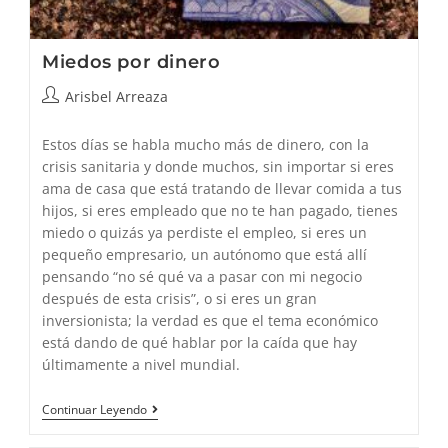
Miedos por dinero
Autor
Arisbel Arreaza
de
la
Estos días se habla mucho más de dinero, con la
entrada:
crisis sanitaria y donde muchos, sin importar si eres
ama de casa que está tratando de llevar comida a tus
hijos, si eres empleado que no te han pagado, tienes
miedo o quizás ya perdiste el empleo, si eres un
pequeño empresario, un autónomo que está allí
pensando “no sé qué va a pasar con mi negocio
después de esta crisis”, o si eres un gran
inversionista; la verdad es que el tema económico
está dando de qué hablar por la caída que hay
últimamente a nivel mundial.
Miedos
Continuar Leyendo
Por
Dinero