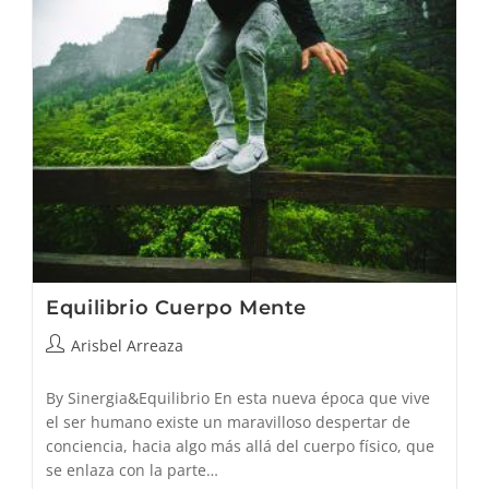
Equilibrio Cuerpo Mente
Autor
Arisbel Arreaza
de
la
By Sinergia&Equilibrio En esta nueva época que vive
entrada:
el ser humano existe un maravilloso despertar de
conciencia, hacia algo más allá del cuerpo físico, que
se enlaza con la parte…