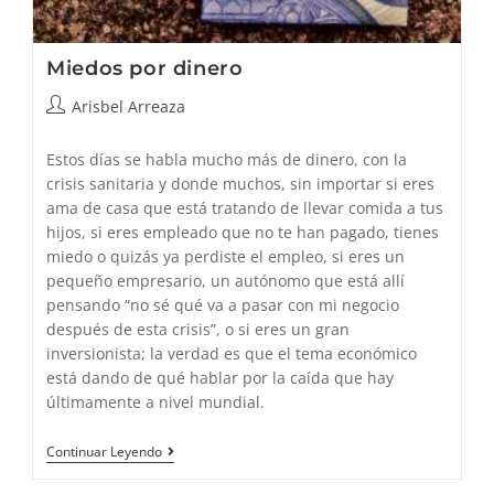
Miedos por dinero
Autor
Arisbel Arreaza
de
la
Estos días se habla mucho más de dinero, con la
entrada:
crisis sanitaria y donde muchos, sin importar si eres
ama de casa que está tratando de llevar comida a tus
hijos, si eres empleado que no te han pagado, tienes
miedo o quizás ya perdiste el empleo, si eres un
pequeño empresario, un autónomo que está allí
pensando “no sé qué va a pasar con mi negocio
después de esta crisis”, o si eres un gran
inversionista; la verdad es que el tema económico
está dando de qué hablar por la caída que hay
últimamente a nivel mundial.
Miedos
Continuar Leyendo
Por
Dinero