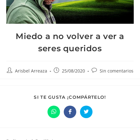
Miedo a no volver a ver a
seres queridos
Autor
Publicación
Comentarios
Arisbel Arreaza
25/08/2020
Sin comentarios
de
de
de
la
la
la
entrada:
entrada:
entrada:
COMPARTIR
SI TE GUSTA ¡COMPÁRTELO!
ESTE
CONTENIDO
Se
Se
Se
abre
abre
abre
en
en
en
una
una
una
nueva
nueva
nueva
ventana
ventana
ventana