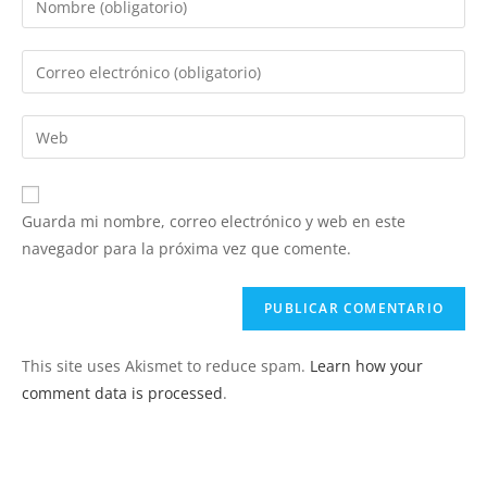
tu
nombre
Introduce
o
tu
nombre
dirección
Introduce
de
de
la
usuario
correo
URL
para
electrónico
de
comentar
Guarda mi nombre, correo electrónico y web en este
para
tu
navegador para la próxima vez que comente.
comentar
web
(opcional)
This site uses Akismet to reduce spam.
Learn how your
comment data is processed
.