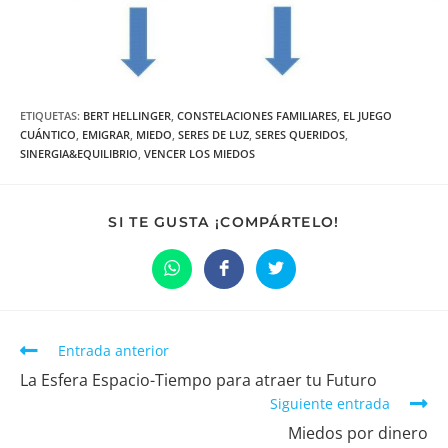
ETIQUETAS:
BERT HELLINGER
,
CONSTELACIONES FAMILIARES
,
EL JUEGO
CUÁNTICO
,
EMIGRAR
,
MIEDO
,
SERES DE LUZ
,
SERES QUERIDOS
,
SINERGIA&EQUILIBRIO
,
VENCER LOS MIEDOS
COMPARTIR
SI TE GUSTA ¡COMPÁRTELO!
ESTE
CONTENIDO
Se
Se
Se
abre
abre
abre
en
en
en
una
una
una
nueva
nueva
nueva
ventana
ventana
ventana
Leer
Entrada anterior
más
La Esfera Espacio-Tiempo para atraer tu Futuro
artículos
Siguiente entrada
Miedos por dinero